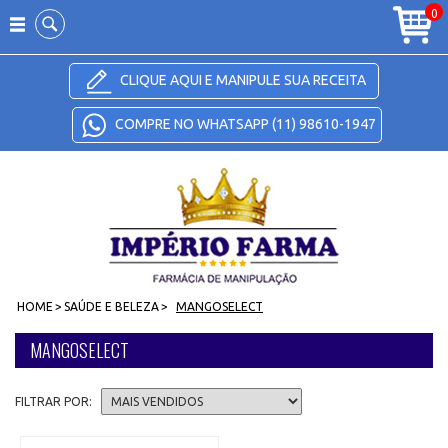
Carrinho
0
CLIQUE AQUI E MANIPULE SUA RECEITA
COMPRE NO WHATSAPP (11) 98610-1947
HOME
>
SAÚDE E BELEZA
>
MANGOSELECT
MANGOSELECT
FILTRAR POR: