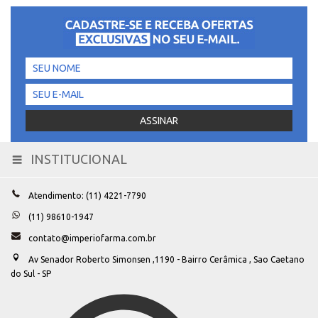
INSTITUCIONAL
Toggle
navigation
Atendimento: (11) 4221-7790
(11) 98610-1947
contato@imperiofarma.com.br
Av Senador Roberto Simonsen ,1190 - Bairro Cerâmica , Sao Caetano
do Sul - SP