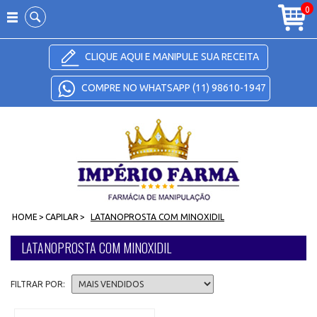
Carrinho
0
CLIQUE AQUI E MANIPULE SUA RECEITA
COMPRE NO WHATSAPP (11) 98610-1947
HOME
>
CAPILAR
>
LATANOPROSTA COM MINOXIDIL
LATANOPROSTA COM MINOXIDIL
FILTRAR POR: