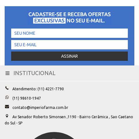
INSTITUCIONAL
Toggle
navigation
Atendimento: (11) 4221-7790
(11) 98610-1947
contato@imperiofarma.com.br
Av Senador Roberto Simonsen ,1190 - Bairro Cerâmica , Sao Caetano
do Sul - SP