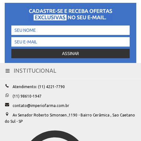
INSTITUCIONAL
Toggle
navigation
Atendimento: (11) 4221-7790
(11) 98610-1947
contato@imperiofarma.com.br
Av Senador Roberto Simonsen ,1190 - Bairro Cerâmica , Sao Caetano
do Sul - SP