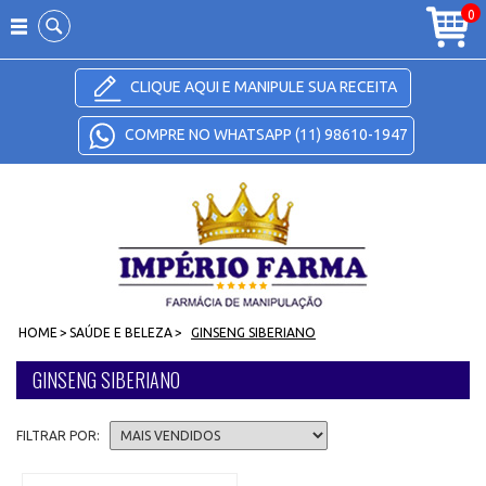
Carrinho
0
CLIQUE AQUI E MANIPULE SUA RECEITA
COMPRE NO WHATSAPP (11) 98610-1947
HOME
>
SAÚDE E BELEZA
>
GINSENG SIBERIANO
GINSENG SIBERIANO
FILTRAR POR: