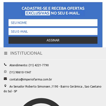
INSTITUCIONAL
Toggle
navigation
Atendimento: (11) 4221-7790
(11) 98610-1947
contato@imperiofarma.com.br
Av Senador Roberto Simonsen ,1190 - Bairro Cerâmica , Sao Caetano
do Sul - SP