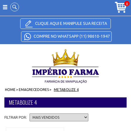
Carrinho
0
CLIQUE AQUI E MANIPULE SUA RECEITA
COMPRE NO WHATSAPP (11) 98610-1947
HOME
>
EMAGRECEDORES
>
METABOLIZE 4
METABOLIZE 4
FILTRAR POR: