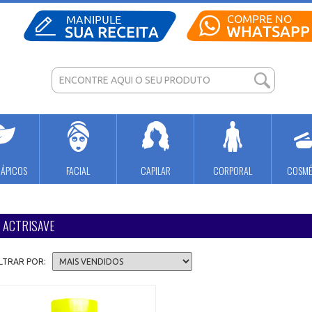
RÁPICOS
FACIAL
CAPILAR
CORPORAL
COSMÉ
ACTRISAVE
ILTRAR POR: