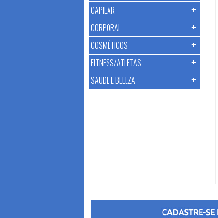
CAPILAR
CORPORAL
COSMÉTICOS
FITNESS/ATLETAS
SAÚDE E BELEZA