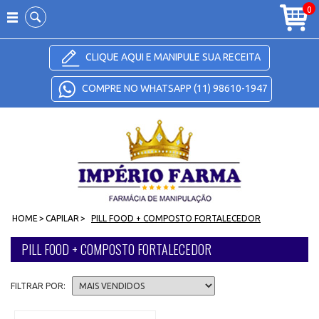
Carrinho
0
CLIQUE AQUI E MANIPULE SUA RECEITA
COMPRE NO WHATSAPP (11) 98610-1947
HOME
>
CAPILAR
>
PILL FOOD + COMPOSTO FORTALECEDOR
PILL FOOD + COMPOSTO FORTALECEDOR
FILTRAR POR: