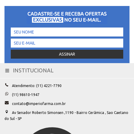
INSTITUCIONAL
Toggle
navigation
Atendimento: (11) 4221-7790
(11) 98610-1947
contato@imperiofarma.com.br
Av Senador Roberto Simonsen ,1190 - Bairro Cerâmica , Sao Caetano
do Sul - SP