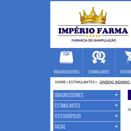
EMAGRECEDORES
ESTIMULANTES
FITOTE
HOME
>
ESTIMULANTES
>
GINSENG INDIANO
EMAGRECEDORES
ESTIMULANTES
F
FITOTERÁPICOS
FACIAL