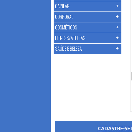
CAPILAR
CORPORAL
COSMÉTICOS
FITNESS/ATLETAS
SAÚDE E BELEZA