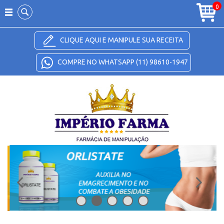
Carrinho
0
CLIQUE AQUI E MANIPULE SUA RECEITA
COMPRE NO WHATSAPP (11) 98610-1947