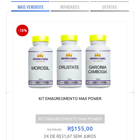
MAIS VENDIDOS
NOVIDADES
OFERTAS
-18%
-1
KIT EMAGRECIMENTO MAX POWER
KIT EMAGRECIMENTO MAX POWER
R$155,00
R$190,00
3X DE R$51,67 SEM JUROS