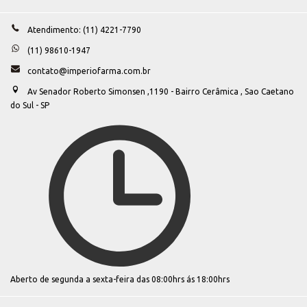
navigation
Atendimento: (11) 4221-7790
(11) 98610-1947
contato@imperiofarma.com.br
Av Senador Roberto Simonsen ,1190 - Bairro Cerâmica , Sao Caetano
do Sul - SP
Aberto de segunda a sexta-feira das 08:00hrs ás 18:00hrs